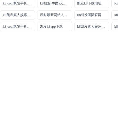
k8.com凯发手机登录
k8凯发(中国)天生赢家
凯发k8下载地址
K
k8凯发真人娱乐手机备用网址
凯时最新网站人生就是博
k8凯发国际官网
k
k8.com凯发手机登录
凯发k8app下载
k8凯发真人娱乐手机首页