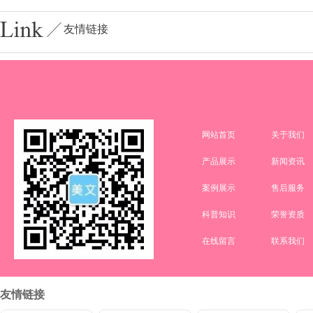
友情链接
网站首页
关于我们
产品展示
新闻资讯
案例展示
售后服务
科普知识
荣誉资质
在线留言
联系我们
友情链接