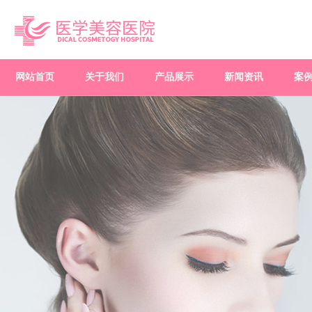
网站首页
关于我们
产品展示
新闻资讯
案