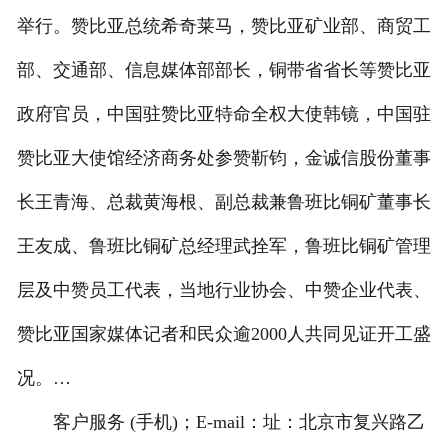
举行。赞比亚总统希奇莱马，赞比亚矿业部、商贸工
部、交通部、信息媒体部部长，铜带省省长等赞比亚
政府官员，中国驻赞比亚特命全权大使韩镜，中国驻
赞比亚大使馆经济商务处参赞靳钧，金诚信股份董事
长王青海、总裁黄海根、副总裁兼鲁班比铜矿董事长
王友成、鲁班比铜矿总经理武拴军，鲁班比铜矿管理
层及中赞员工代表，当地行业协会、中赞企业代表、
赞比亚国家媒体记者和民众逾2000人共同见证开工盛
况。…
客户服务 (手机)；E-mail：址：北京市复兴路乙