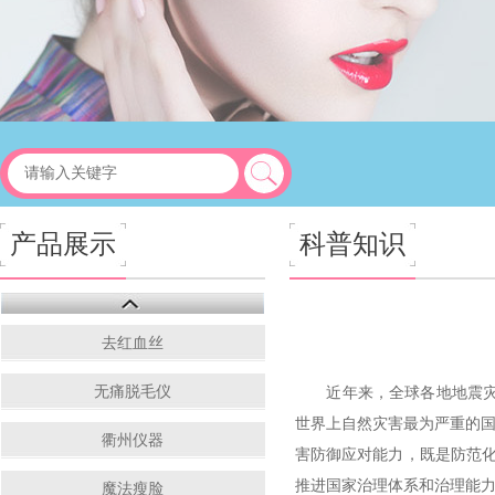
产品展示
科普知识
去红血丝
无痛脱毛仪
近年来，全球各地地震灾
世界上自然灾害最为严重的
衢州仪器
害防御应对能力，既是防范化
推进国家治理体系和治理能
魔法瘦脸