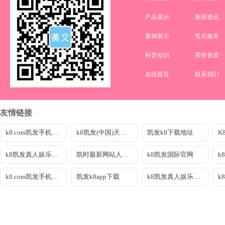
产品展示
新闻资讯
案例展示
售后服务
科普知识
荣誉资质
在线留言
联系我们
友情链接
k8.com凯发手机登录
k8凯发(中国)天生赢家
凯发k8下载地址
K
k8凯发真人娱乐手机备用网址
凯时最新网站人生就是博
k8凯发国际官网
k
k8.com凯发手机登录
凯发k8app下载
k8凯发真人娱乐手机首页