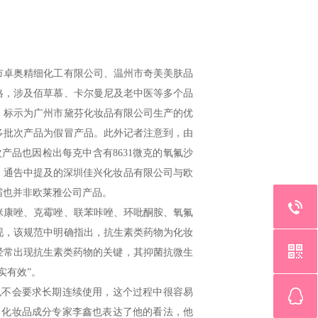
卓奥精细化工有限公司、温州市奇美美肤品
合格，涉及佰草慕、卡尔曼尼及老中医等多个品
，标示为广州市黛芬化妆品有限公司生产的优
多批次产品为假冒产品。此外记者注意到，由
产品也因检出每克中含有8631微克的氧氟沙
，通告中提及的深圳佳兴化妆品有限公司与欧
霜也并非欧莱雅公司产品。
康唑、克霉唑、联苯咔唑、环吡酮胺、氧氟
发现，该规范中明确指出，抗生素类药物为化妆
经常出现抗生素类药物的关键，其抑菌抗微生
实有效”。
不会要求长期连续使用，这个过程中很容易
，化妆品成分专家李鑫也表达了他的看法，他