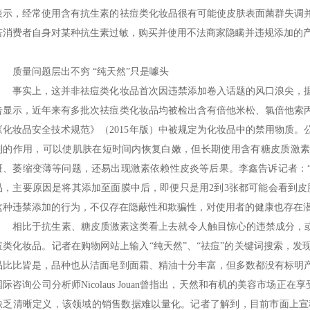
表示，经常使用含有抗生素的祛痘类化妆品很有可能使皮肤表面菌群失调
若消费者自身对某种抗生素过敏，购买并使用不法商家隐瞒并违规添加的
质量问题层出不穷 “纯天然”只是噱头
事实上，这并非祛痘类化妆品首次因违禁添加卷入话题的风口浪尖，据
告显示，近年来有多批次祛痘类化妆品均被检出含有倍他米松、氯倍他索
《化妆品安全技术规范》（2015年版）中被规定为化妆品中的禁用物质
制的作用，可以使肌肤在短时间内恢复白嫩，但长期使用含有糖皮质激
斑、萎缩变薄等问题，还易出现激素依赖性皮炎等后果。李鑫告诉记者：
品，主要原因是将其添加至面膜中后，即便只是用2到3张都可能会看到皮
这种违禁添加的行为，不仅存在隐蔽性和欺骗性，对使用者的健康也存在
相比于抗生素、糖皮质激素这类看上去就令人触目惊心的违禁成分，或
痘类化妆品。记者在购物网站上输入“纯天然”、“祛痘”的关键词搜索，发现标
品比比皆是，品种也从洁面皂到面霜、精油十分丰富，但多数都没有标明
国际咨询公司分析师Nicolaus Jouan曾指出，天然和有机的美容市场正
缺乏清晰定义，该领域的销售数据难以量化。记者了解到，目前市面上宣称