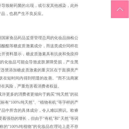
并导致耐药菌的出现，或引发其他感染，此外
产品，也易产生不良反应。
国家食品药品监督管理总局的化妆品抽检公
丙酸酯等糖皮质激素成分，而这类成分同样在
。公开资料显示，糖皮质激素具有抗炎和免疫抑
素的化妆品可能会导致皮肤屏障受损，产生黑
“违禁添加糖皮质激素的重灾区在于面膜类产
肤在短时间内得到明显的改善。”而不法商家
潜在风险，严重危害着消费者权益。
许更多的消费者更倾向于购买“纯天然”的祛
有“100%纯天然”、“植物有机”等字样的产
产品中所含的具体成分，令人难以辨识。欧睿
在享受着强劲的增长，但由于“有机”和“天然”等词
的“100%纯植物”的化妆品在理论上是不存