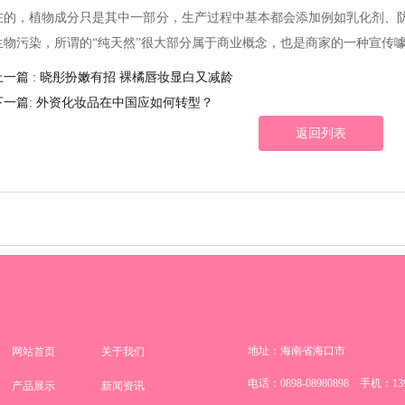
在的，植物成分只是其中一部分，生产过程中基本都会添加例如乳化剂、
生物污染，所谓的“纯天然”很大部分属于商业概念，也是商家的一种宣传
上一篇 : 晓彤扮嫩有招 裸橘唇妆显白又减龄
下一篇: 外资化妆品在中国应如何转型？
返回列表
地址：海南省海口市
网站首页
关于我们
电话：0898-08980898 手机：139
产品展示
新闻资讯