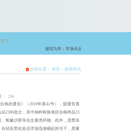
TICE
诚信为本：市场永远在变，诚信永远不变。
当前位置：
首页
>
新闻资讯
量：
294
格的通告》（2018年第42号），据通告显
品2386批次，其中抽样检验项目合格样品23
霉素、氧氟沙星等抗生素类药物。此外，违禁添
。在祛痘类化妆品市场迅速崛起的当下，质量