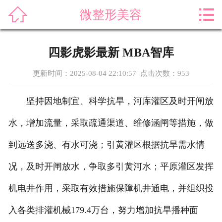



微整形美容
首页
关于我们
四影虎影最新 MBA智库
产品展示
更新时间：2025-08-04 22:10:57 点击次数：
953
新闻资讯
坚持因地制宜、科学抗旱，河库灌区及时开闸放
案例展示
水，增加流量，采取疏通渠道、维修涵闸等措施，做
售后服务
到远送多浇、有水可浇；引黄灌区根据抗旱需水情
况，及时开闸放水，争取多引黄河水；平原灌区发挥
科普知识
机电井作用，采取有效措施保障机井通电，并组织投
荣誉资质
入各类排灌机械179.4万台，努力增加抗旱播种面
在线留言