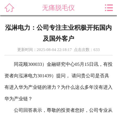



无痛脱毛仪
首页
关于我们
泓淋电力：公司专注主业积极开拓国内
产品展示
及国外客户
新闻资讯
更新时间：2025-08-04 22:18:17 点击次数：
633
案例展示
同花顺300033）金融研究中心05月15日讯，有投
售后服务
资者向泓淋电力301439）提问， 请问贵公司是否具
有进入华为产业链的潜力？为什么这么多年没有进入
科普知识
华为产业链？
荣誉资质
公司回答表示，尊敬的投资者您好，公司专业从
在线留言